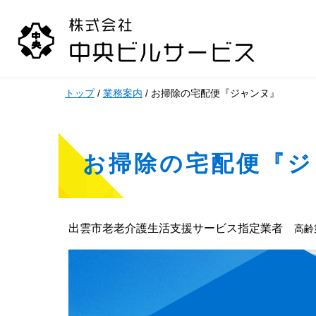
このページの本文へ
現
トップ
/
業務案内
/
お掃除の宅配便『ジャンヌ』
在
の
位
お掃除の宅配便『ジ
置：
出雲市老老介護生活支援サービス指定業者
高齢第