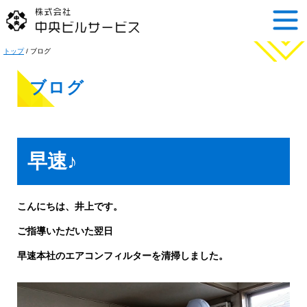
このページの本文へ
トップ
/
ブログ
ブログ
早速♪
こんにちは、井上です。
ご指導いただいた翌日
早速本社のエアコンフィルターを
清掃しました。