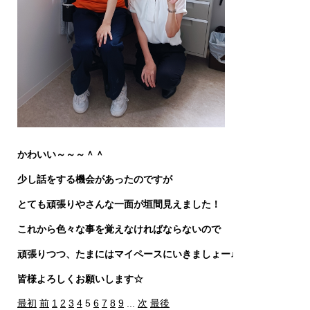
かわいい～～～＾＾
少し話をする機会があったのですが
とても頑張りやさんな一面が垣間見えました！
これから色々な事を覚えなければならないので
頑張りつつ、たまにはマイペースにいきましょー♩
皆様よろしくお願いします☆
最初
前
1
2
3
4
5
6
7
8
9
...
次
最後